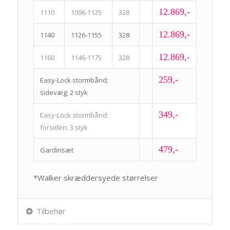
12.869,-
1110
1096-1125
328
12.869,-
1140
1126-1155
328
12.869,-
1160
1146-1175
328
259,-
Easy-Lock stormbånd;
sidevæg; 2 styk
349,-
Easy-Lock stormbånd;
forsiden; 3 styk
479,-
Gardinsæt
*Walker skræddersyede størrelser
Tilbehør