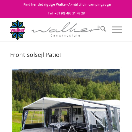
Find her det rigtige Walker-A-mål til din campingvogn
Tel:
+31 (0) 493 31 48 28
Front solsejl Patio!