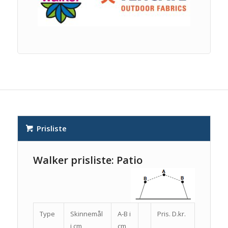
Prisliste
Walker prisliste: Patio
Type
Skinnemål
A-B i
Pris. D.kr.
i cm
cm