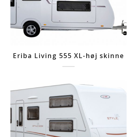
Eriba Living 555 XL-høj skinne