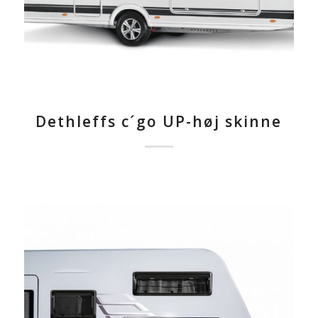
Dethleffs c´go UP-høj skinne