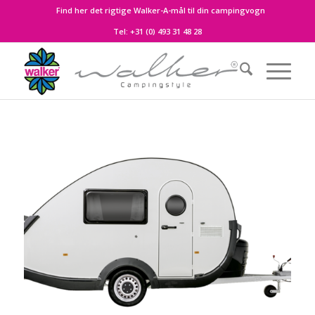
Find her det rigtige Walker-A-mål til din campingvogn
Tel:
+31 (0) 493 31 48 28