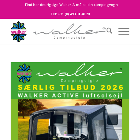
Find her det rigtige Walker-A-mål til din campingvogn
Tel:
+31 (0) 493 31 48 28