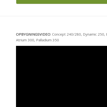
OPBYGNINGSVIDEO
: Concept 240/280, Dynamic 250, E
Atrium 300, Palladium 350