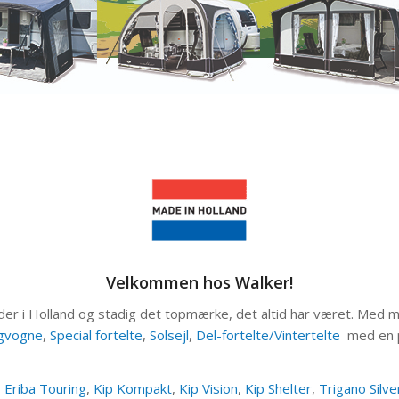
Velkommen hos Walker!
er i Holland og stadig det topmærke, det altid har været. Med man
ingvogne
,
Special fortelte
,
Solsejl
,
Del-fortelte/Vintertelte
med en p
,
Eriba Touring
,
Kip Kompakt
,
Kip Vision
,
Kip Shelter
,
Trigano Silve