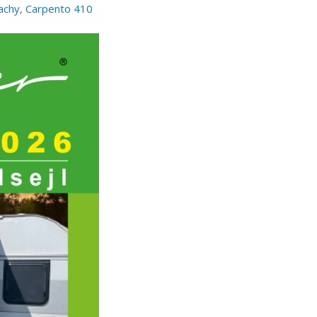
achy
,
Carpento 410