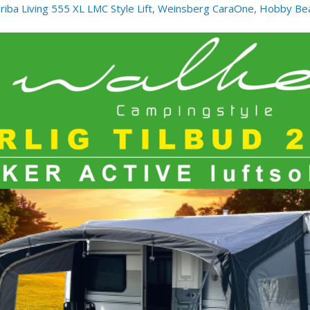
riba Living 555 XL
LMC Style Lift
,
Weinsberg CaraOne
,
Hobby Be