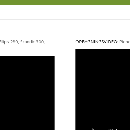
llips 280, Scandic 300,
OPBYGNINGSVIDEO:
Pione