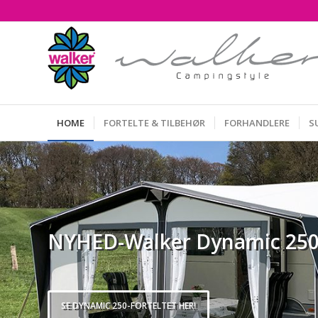
HOME
FORTELTE & TILBEHØR
FORHANDLERE
S
NYHED-Walker Dynamic 250
SE DYNAMIC 250-FORTELTET HER!