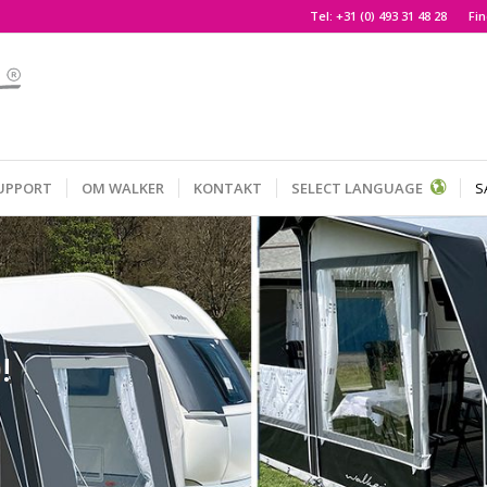
Tel:
+31 (0) 493 31 48 28
Fin
UPPORT
OM WALKER
KONTAKT
SELECT LANGUAGE
S
!