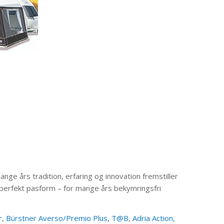
ge års tradition, erfaring og innovation fremstiller
erfekt pasform – for mange års bekymringsfri
r
,
Bürstner Averso/Premio Plus
,
T@B
,
Adria Action,