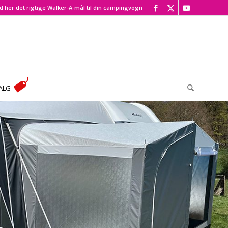
d her det rigtige Walker-A-mål til din campingvogn
ALG