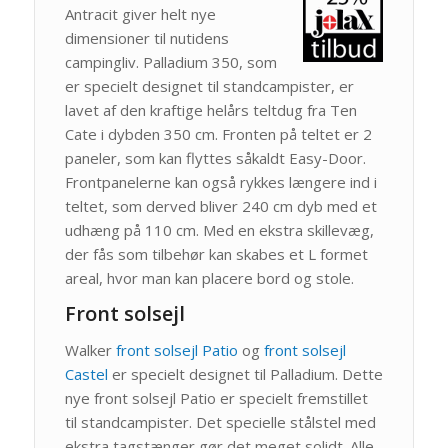
Antracit giver helt nye
dimensioner til nutidens
campingliv. Palladium 350, som
er specielt designet til standcampister, er
lavet af den kraftige helårs teltdug fra Ten
Cate i dybden 350 cm. Fronten på teltet er 2
paneler, som kan flyttes såkaldt Easy-Door.
Frontpanelerne kan også rykkes længere ind i
teltet, som derved bliver 240 cm dyb med et
udhæng på 110 cm. Med en ekstra skillevæg,
der fås som tilbehør kan skabes et L formet
areal, hvor man kan placere bord og stole.
Front solsejl
Walker
front solsejl Patio
og
front solsejl
Castel
er specielt designet til Palladium. Dette
nye front solsejl Patio er specielt fremstillet
til standcampister. Det specielle stålstel med
ekstra tagstænger gør det meget solidt. Alle