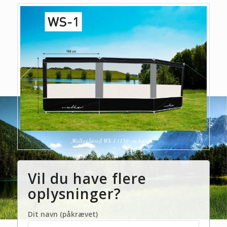
Walker læsejl WS-1 (150 cm høje!)!
Vil du have flere
oplysninger?
Dit navn (påkrævet)