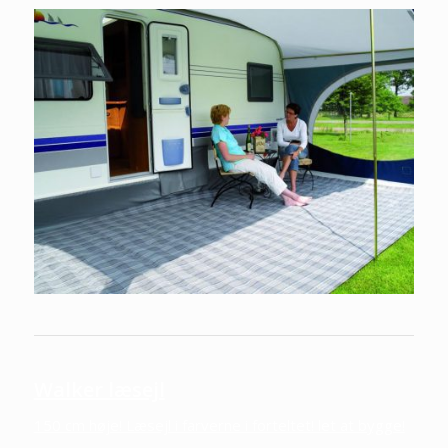
Walker læsejl
150 cm høje! Læsejl i farverne i forteltet! let at bygge!