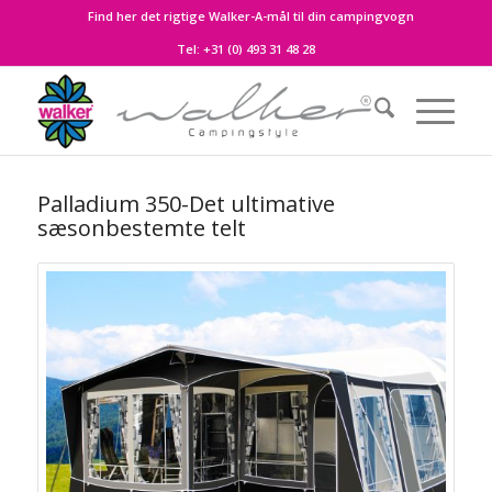
Find her det rigtige Walker-A-mål til din campingvogn
Tel:
+31 (0) 493 31 48 28
Palladium 350-Det ultimative
sæsonbestemte telt