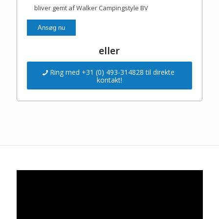
bliver gemt af Walker Campingstyle BV
eller
Ring med +31 (0) 493-314828 til direkte
kontakt!