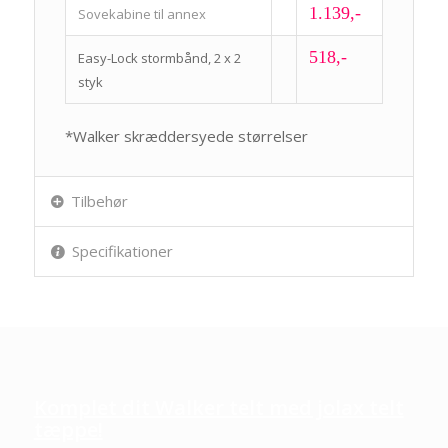
1.139,-
Sovekabine til annex
518,-
Easy-Lock stormbånd, 2 x 2
styk
*Walker skræddersyede størrelser
Tilbehør
Specifikationer
Komplet dit Walker telt med jolax telt
tæppe!