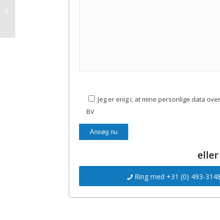
Eriba Touring
Jeg er enig i, at mine personlige data ov
BV
eller
Ring med +31 (0) 493-31482