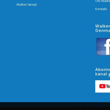
Om Walke
Walker læsejl
Kontakt
Walke
Denma
Abonne
kanal g