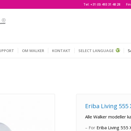
Tel:
+31 (0) 493 31 48 28
Fin
UPPORT
OM WALKER
KONTAKT
SELECT LANGUAGE
S
Eriba Living 555
Alle Walker modeller ka
– For
Eriba Living 555 