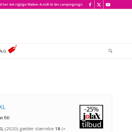
d her det rigtige Walker-A-mål til din campingvogn
ALG
 XL
n fit!
XL
(2020) gælder størrelse
18
(=