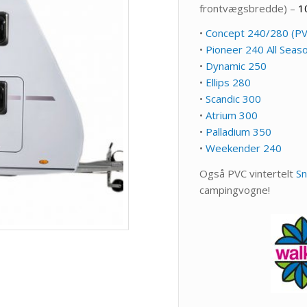
frontvægsbredde) –
1
•
Concept 240/280 (PV
•
Pioneer 240 All Seas
•
Dynamic 250
•
Ellips 280
•
Scandic 300
•
Atrium 300
•
Palladium 350
•
Weekender 240
Også PVC vintertelt
Sn
campingvogne!