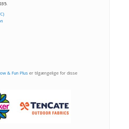
035
.
C)
on
ow & Fun Plus
er tilgængelige for disse