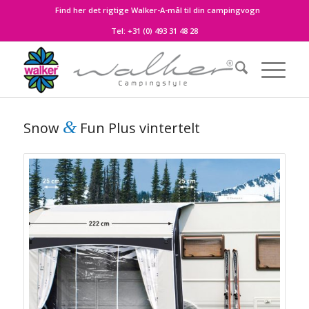
Find her det rigtige Walker-A-mål til din campingvogn
Tel:
+31 (0) 493 31 48 28
&
Snow
Fun Plus vintertelt