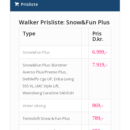
Prisliste
Walker Prisliste: Snow&Fun Plus
Type
Pris
D.kr.
6.999,-
Snow&Fun Plus
7.919,-
Snow&Fun Plus: Bürstner
Averso Plus/Premio Plus,
Dethleffs c’go UP, Eriba Living
555 XL, LMC Style Lift,
Weinsberg CaraOne 540 EUH
869,-
Vinter sikring
789,-
Termoloft Snow & Fun-Plus