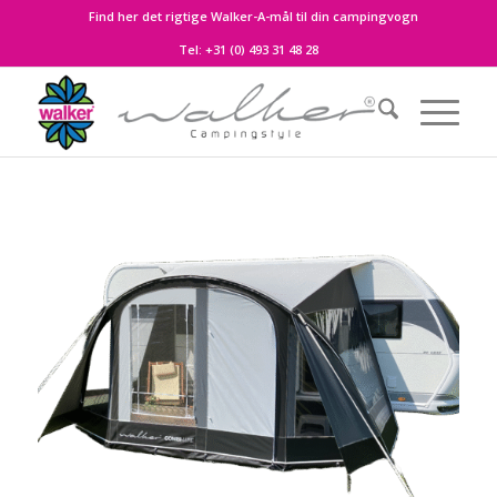
Find her det rigtige Walker-A-mål til din campingvogn
Tel:
+31 (0) 493 31 48 28